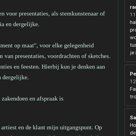
ra
 voor presentaties, als stemkunstenaar of
11
ha
a en dergelijke.
pr
wo
tu
inment op maat", voor elke gelegenheid
je
 van presentaties, voordrachten of sketches.
nties en feesten. Hierbij kun je denken aan
Pe
n dergelijke.
12
Fa
tr
k zakendoen en afspraak is
aak.
Sa
Ho
artiest en de klant mijn uitgangspunt. Op
de