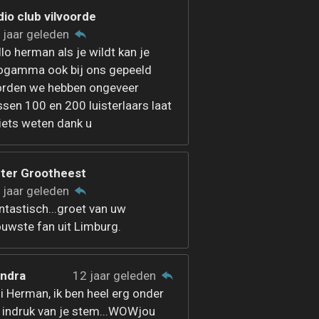
dio club vilvoorde
 jaar geleden
llo herman als je wildt kan je
ogamma ook bij ons gepeeld
rden we hebben ongeveer
ssen 100 en 200 luisterlaars laat
 iets weten dank u
ter Grootheest
 jaar geleden
ntastisch...groet van uw
ouwste fan uit Limburg.
ndra
12 jaar geleden
i Herman, ik ben heel erg onder
 indruk van je stem...WOWjou