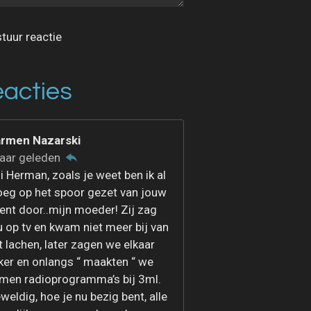
tuur reactie
acties
rmen Nazarski
jaar geleden
i Herman, zoals je weet ben ik al
oeg op het spoor gezet van jouw
lent door..mijn moeder! Zij zag
u op tv en kwam niet meer bij van
t lachen, later zagen we elkaar
ker en onlangs “ maakten “ we
men radioprogramma’s bij 3ml.
weldig, hoe je nu bezig bent, alle