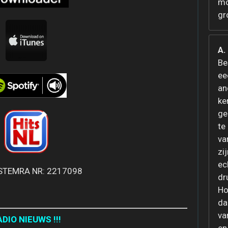
mo
gr
A.
Be
ee
an
ke
ge
te
va
zi
ec
TEMRA NR: 2217098
dr
Ho
da
va
ADIO NIEUWS !!!