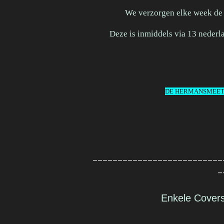
We verzorgen elke week de
Deze is inmiddels via 13 nederla
DE HERMANSMEETS
__________________________
_
Enkele Cover