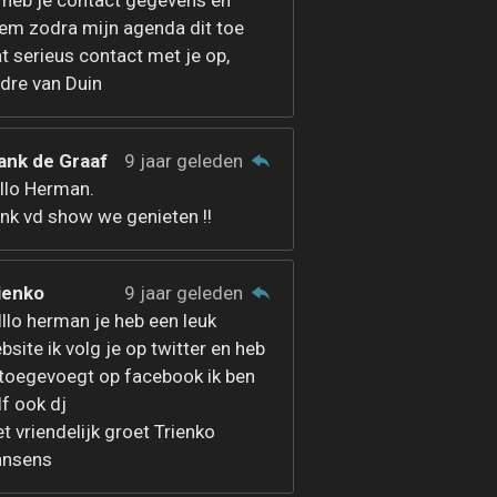
 heb je contact gegevens en
em zodra mijn agenda dit toe
at serieus contact met je op,
dre van Duin
ank de Graaf
9 jaar geleden
llo Herman.
nk vd show we genieten !!
ienko
9 jaar geleden
lllo herman je heb een leuk
bsite ik volg je op twitter en heb
 toegevoegt op facebook ik ben
lf ook dj
t vriendelijk groet Trienko
ansens