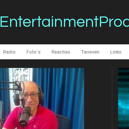
EntertainmentProd
Radio
Foto´s
Reacties
Tarieven
Links