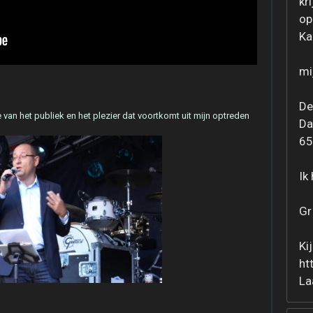
kr
op
Ka
mi
De
 van het publiek en het plezier dat voortkomt uit mijn optreden
Da
65
Ik
Gr
Ki
ht
La