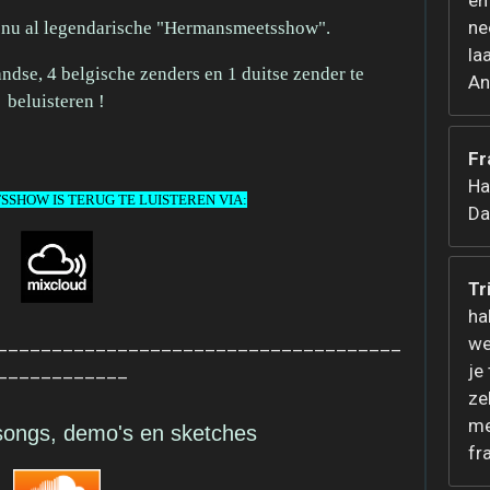
en
ne
 nu al legendarische "Hermansmeetsshow".
la
ndse, 4 belgische zenders en 1 duitse zender te
An
beluisteren !
Fr
Ha
SHOW IS TERUG TE LUISTEREN VIA:
Da
Tr
ha
_____________________________________
we
____________
je
ze
me
songs, demo's en sketches
fr