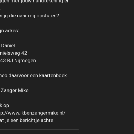
ijgen met jouw handtekening er
.
n jij die naar mij opsturen?
jn adres:
 Daniël
niëlsweg 42
43 RJ Nijmegen
 heb daarvoor een kaartenboek
 Zanger Mike
jk op
tp://www.ikbenzangermike.nl/
at je een berichtje achte