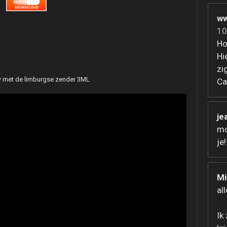
ww
10
Ho
Hi
zi
w met de limburgse zender 3ML
Ca
je
mo
je!
Mi
al
Ik