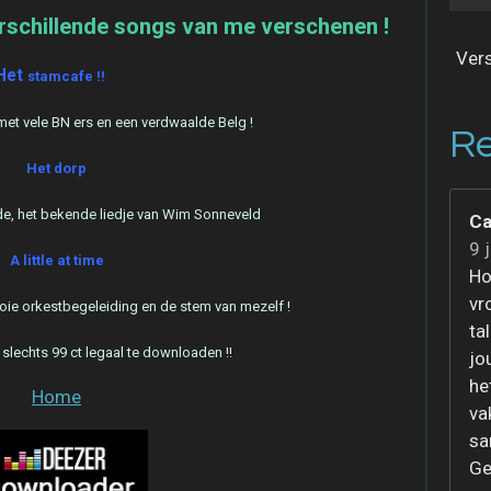
verschillende songs van me verschenen !
Vers
Het
stamcafe !!
e met vele BN ers en een verdwaalde Belg !
Re
Het dorp
e, het bekende liedje van Wim Sonneveld
Ca
9 
A little at time
Ho
vr
oie orkestbegeleiding en de stem van mezelf !
ta
slechts 99 ct legaal te downloaden !!
jo
he
Home
va
sa
Ge