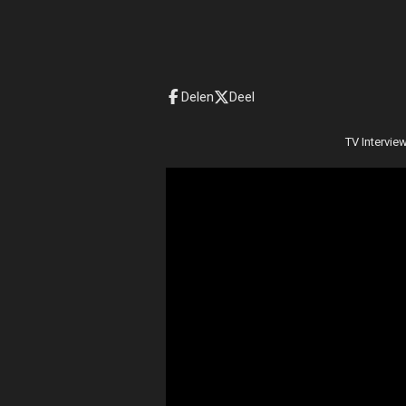
Delen
Deel
TV Intervie